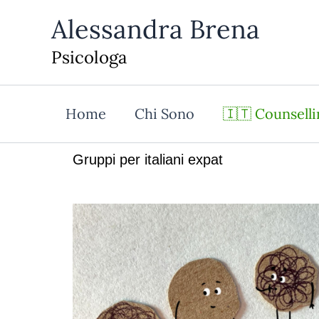
Vai
Alessandra Brena
al
contenuto
Psicologa
Home
Chi Sono
🇮🇹 Counselli
Gruppi per italiani expat