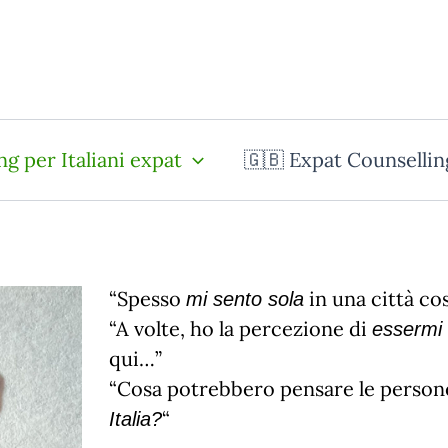
ng per Italiani expat
🇬🇧 Expat Counsellin
“Spesso
in una città co
mi sento sola
“A volte, ho la percezione di
essermi 
qui…”
“Cosa potrebbero pensare le persone
“
Italia
?